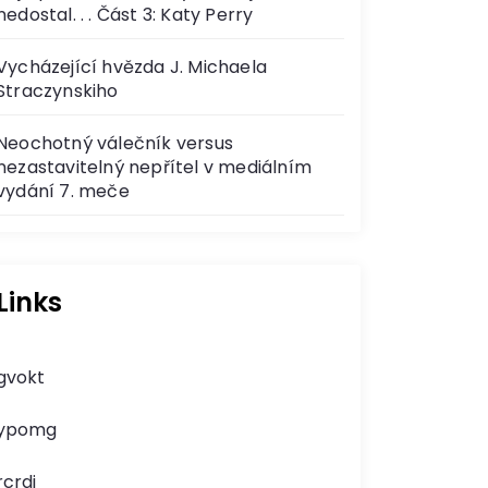
nedostal. . . Část 3: Katy Perry
Vycházející hvězda J. Michaela
Straczynskiho
Neochotný válečník versus
nezastavitelný nepřítel v mediálním
vydání 7. meče
Links
gvokt
ypomg
rcrdj