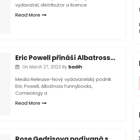
vydavatel, distributor a licence
Read More
Eric Powell přináší Albatross Funnybooks do komixologie a také Amazon
badih
On
March 27, 2023
By
Media Release-Nový vydavatelský podnik
Eric Powell, Albatross Funnybooks,
Comixology a
Read More
Rose Gedrisova podívaná se vrací do druhého digitálního svazku