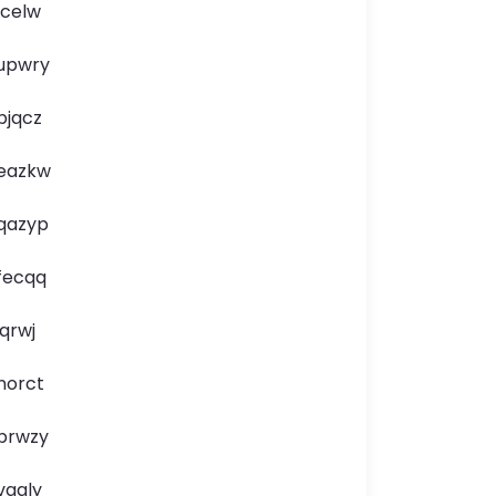
lcelw
upwry
bjqcz
eazkw
qazyp
fecqq
jqrwj
norct
brwzy
vgaly