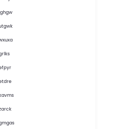
lghgw
utgwk
wxuxa
grlks
efpyr
etdre
kavms
zarck
gmgas