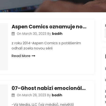
Aspen Comics oznamuje novou sérii série Xoxo
badih
On
March 30, 2023
By
z roku 2014-Aspen Comics s potěšením
odhalí zcela novou sérii
Read More
07-Ghost nabízí emocionálně složité vydání postav a akcí
badih
On
March 29, 2023
By
-Viz Media, LLC (viz média), největší