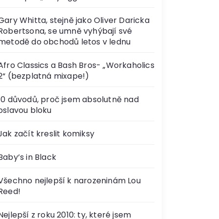
Gary Whitta, stejně jako Oliver Daricka
Robertsona, se umně vyhýbají své
metodě do obchodů letos v lednu
Afro Classics a Bash Bros- „Workaholics
2“ (bezplatná mixape!)
10 důvodů, proč jsem absolutně nad
oslavou bloku
Jak začít kreslit komiksy
Baby’s in Black
Všechno nejlepší k narozeninám Lou
Reed!
Nejlepší z roku 2010: ty, které jsem