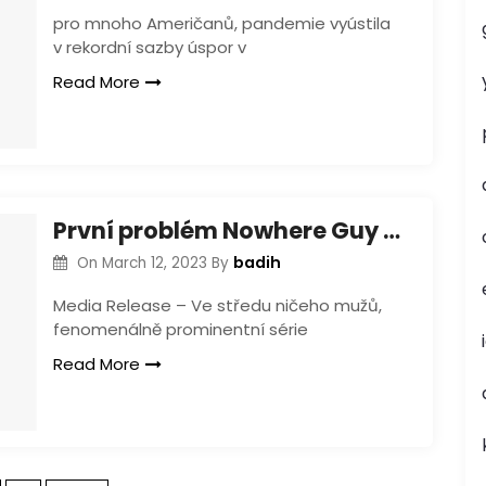
pro mnoho Američanů, pandemie vyústila
v rekordní sazby úspor v
Read More
První problém Nowhere Guy získá nový tisk naposledy
badih
On
March 12, 2023
By
Media Release – Ve středu ničeho mužů,
fenomenálně prominentní série
Read More