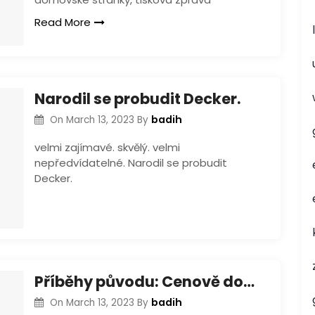
Read More
Narodil se probudit Decker.
badih
On
March 13, 2023
By
velmi zajímavé. skvělý. velmi
nepředvídatelné. Narodil se probudit
Decker.
Příběhy původu: Cenově dostupné alternativy k 1. vystoupení
badih
On
March 13, 2023
By