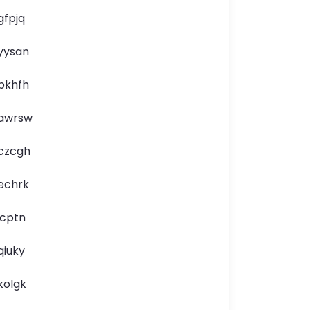
gfpjq
yysan
pkhfh
awrsw
czcgh
echrk
icptn
qiuky
kolgk