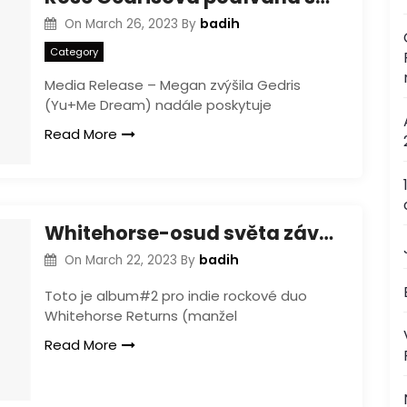
badih
On
March 26, 2023
By
Category
Media Release – Megan zvýšila Gedris
(Yu+Me Dream) nadále poskytuje
Read More
Whitehorse-osud světa závisí na tomto polibku
badih
On
March 22, 2023
By
Toto je album#2 pro indie rockové duo
Whitehorse Returns (manžel
Read More