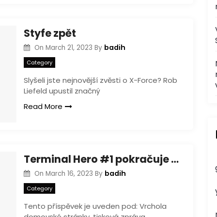
Styfe zpět
badih
On
March 21, 2023
By
Category
Slyšeli jste nejnovější zvěsti o X-Force? Rob
Liefeld upustil značný
Read More
Terminal Hero #1 pokračuje tvůrci Dynamite uvolnit linku s Peterem Milliganem!
badih
On
March 16, 2023
By
Category
Tento příspěvek je uveden pod: Vrchola
domovské stránky, tisková zpráva