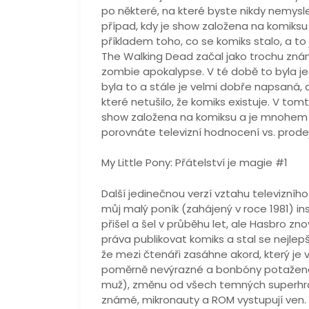
po některé, na které byste nikdy nemyslel
případ, kdy je show založena na komiksu 
příkladem toho, co se komiks stalo, a to 
The Walking Dead začal jako trochu zná
zombie apokalypse. V té době to byla je
byla to a stále je velmi dobře napsaná, a
které netušilo, že komiks existuje. V tom
show založena na komiksu a je mnohem po
porovnáte televizní hodnocení vs. prode
My Little Pony: Přátelství je magie #1
Další jedinečnou verzí vztahu televizníh
můj malý poník (zahájený v roce 1981) insp
přišel a šel v průběhu let, ale Hasbro zno
práva publikovat komiks a stal se nejlep
že mezi čtenáři zasáhne akord, který je 
poměrně nevýrazné a bonbóny potažené.
muž), změnu od všech temných superhrdinů
známé, mikronauty a ROM vystupují ven.