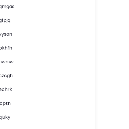
gmgas
gfpjq
yysan
pkhfh
awrsw
czcgh
echrk
icptn
qiuky