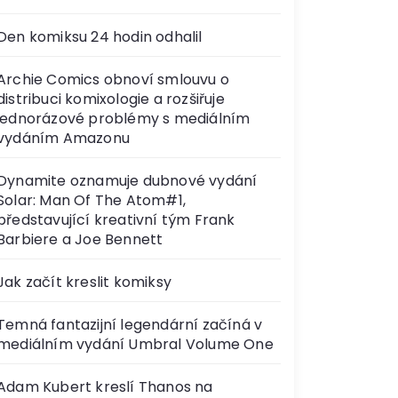
Den komiksu 24 hodin odhalil
Archie Comics obnoví smlouvu o
distribuci komixologie a rozšiřuje
jednorázové problémy s mediálním
vydáním Amazonu
Dynamite oznamuje dubnové vydání
Solar: Man Of The Atom#1,
představující kreativní tým Frank
Barbiere a Joe Bennett
Jak začít kreslit komiksy
Temná fantazijní legendární začíná v
mediálním vydání Umbral Volume One
Adam Kubert kreslí Thanos na