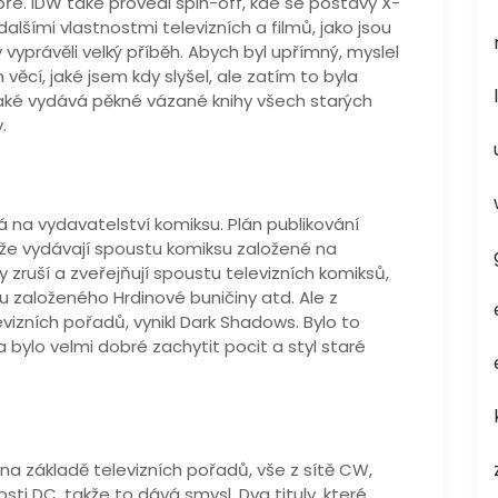
ře. IDW také provedl spin-off, kde se postavy X-
 dalšími vlastnostmi televizních a filmů, jako jsou
yprávěli velký příběh. Abych byl upřímný, myslel
 věcí, jaké jsem kdy slyšel, ale zatím to byla
také vydává pěkné vázané knihy všech starých
.
á na vydavatelství komiksu. Plán publikování
že vydávají spoustu komiksu založené na
 zruší a zveřejňují spoustu televizních komiksů,
u založeného Hrdinové buničiny atd. Ale z
evizních pořadů, vynikl Dark Shadows. Bylo to
bylo velmi dobré zachytit pocit a styl staré
na základě televizních pořadů, vše z sítě CW,
sti DC, takže to dává smysl. Dva tituly, které