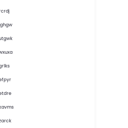
rcrdj
lghgw
utgwk
wxuxa
grlks
efpyr
etdre
kavms
zarck