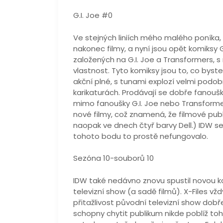
G.I. Joe #0
Ve stejných liniích mého malého poníka, t
nakonec filmy, a nyní jsou opět komiksy G
založených na G.I. Joe a Transformers, s
vlastnost. Tyto komiksy jsou to, co byste
akční plné, s tunami explozí velmi po
karikaturách. Prodávají se dobře fanouš
mimo fanoušky G.I. Joe nebo Transformer
nové filmy, což znamená, že filmové publ
naopak ve dnech čtyř barvy Dell.) IDW se 
tohoto bodu to prostě nefungovalo.
Sezóna 10-souborů 10
IDW také nedávno znovu spustil novou ko
televizní show (a sadě filmů). X-Files v
přitažlivost původní televizní show dobř
schopny chytit publikum nikde poblíž toho