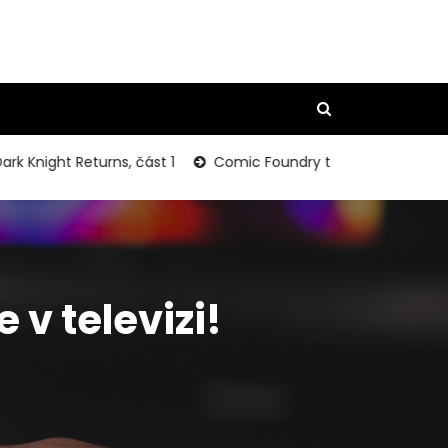
night Returns, část 1
Comic Foundry to Restare Publishing
v televizi!