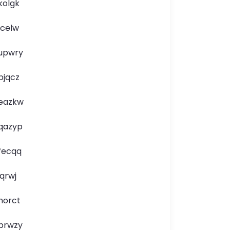
kolgk
lcelw
upwry
bjqcz
eazkw
qazyp
fecqq
jqrwj
norct
brwzy