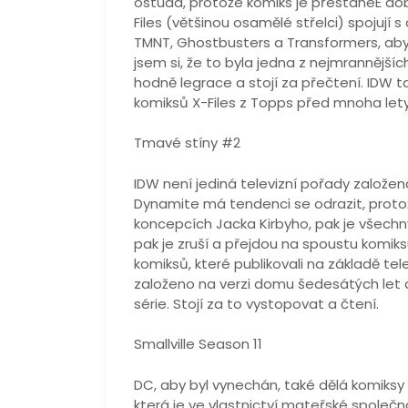
ostuda, protože komiks je přestaneE dob
Files (většinou osamělé střelci) spojují s
TMNT, Ghostbusters a Transformers, aby v
jsem si, že to byla jedna z nejmrannějších
hodně legrace a stojí za přečtení. IDW 
komiksů X-Files z Topps před mnoha lety
Tmavé stíny #2
IDW není jediná televizní pořady založen
Dynamite má tendenci se odrazit, proto
koncepcích Jacka Kirbyho, pak je všechny
pak je zruší a přejdou na spoustu komiks
komiksů, které publikovali na základě tel
založeno na verzi domu šedesátých let a 
série. Stojí za to vystopovat a čtení.
Smallville Season 11
DC, aby byl vynechán, také dělá komiksy 
která je ve vlastnictví mateřské společno