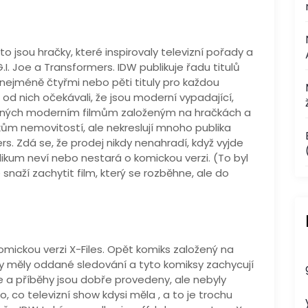
o jsou hračky, které inspirovaly televizní pořady a
.I. Joe a Transformers. IDW publikuje řadu titulů
 nejméně čtyřmi nebo pěti tituly pro každou
 od nich očekávali, že jsou moderní vypadající,
dobných moderním filmům založeným na hračkách a
kům nemovitostí, ale nekreslují mnoho publika
s. Zdá se, že prodej nikdy nenahradí, když vyjde
ikum neví nebo nestará o komickou verzi. (To byl
snaží zachytit film, který se rozběhne, ale do
mickou verzi X-Files. Opět komiks založený na
ždy měly oddané sledování a tyto komiksy zachycují
e a příběhy jsou dobře provedeny, ale nebyly
, co televizní show kdysi měla , a to je trochu