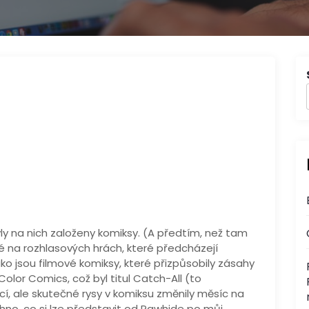
yly na nich založeny komiksy. (A předtím, než tam
né na rozhlasových hrách, které předcházejí
jako jsou filmové komiksy, které přizpůsobily zásahy
Color Comics, což byl titul Catch-All (to
cí, ale skutečné rysy v komiksu změnily měsíc na
no, co si lze představit od Rawhide po můj