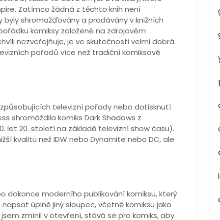
mpire. Zatímco žádná z těchto knih není
by byly shromažďovány a prodávány v knižních
 v pořádku komiksy založené na zdrojovém
hvíli nezveřejňuje, je ve skutečnosti velmi dobrá.
evizních pořadů více než tradiční komiksové
izpůsobujících televizní pořady nebo dotisknutí
ess shromáždila komiks Dark Shadows z
 let 20. století na základě televizní show času).
nižší kvalitu než IDW nebo Dynamite nebo DC, ale
bo dokonce moderního publikování komiksu, který
 napsat úplně jiný sloupec, včetně komiksu jako
 jsem zmínil v otevření, stává se pro komiks, aby