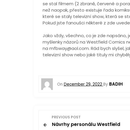
se stal filmem (2 zbraně, červené a por
než naopak, přesto existuje řada komiksů
které se staly televizní show, která se 
Pokud jste fanoušci některé z zde uvede
Jako vždy, všechno, co je zde napsáno, 
myšlenky názorů na Westfield Comics ne
na mfbway@aol.com. Rád bych slyšel, ja
televizní show nebo jaké tituly mi chyběly
BADIH
On
December 29, 2022
By
P
PREVIOUS POST
Návrhy personálu Westfield
o