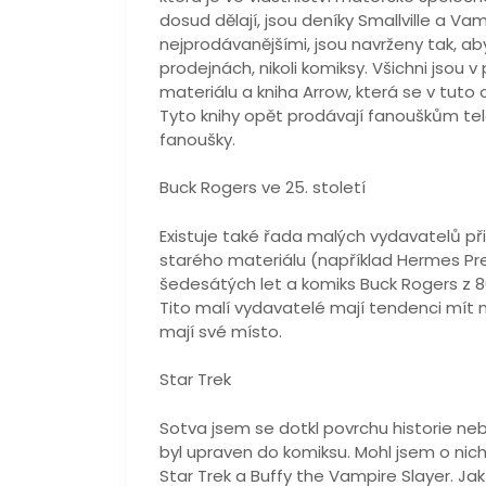
dosud dělají, jsou deníky Smallville a Va
nejprodávanějšími, jsou navrženy tak, a
prodejnách, nikoli komiksy. Všichni jsou
materiálu a kniha Arrow, která se v tuto c
Tyto knihy opět prodávají fanouškům tel
fanoušky.
Buck Rogers ve 25. století
Existuje také řada malých vydavatelů př
starého materiálu (například Hermes Pr
šedesátých let a komiks Buck Rogers z 80.
Tito malí vydavatelé mají tendenci mít 
mají své místo.
Star Trek
Sotva jsem se dotkl povrchu historie ne
byl upraven do komiksu. Mohl jsem o nich
Star Trek a Buffy the Vampire Slayer. Jak