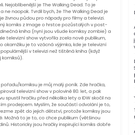
i. Nejoblíbenější je The Walking Dead. To je
a ne naopak. Tvrdil bych, že The Walking Dead je
je živnou půdou pro nápady pro filmy a televizi.
mý komiks z Image o hrstce pozůstalých v post-
dinečná kniha (nyní jsou všude komiksy zombie) a
le televizní show vytvořila zcela nové publikum,
to okamžiku je to vzácná výjimka, kde je televizní
pulárnější v televizi než tištěná kniha (když
j komiksů).
o pořadu/komiksu je můj malý poník. Zde hračka,
iroval televizní show v polovině 80. let, a pak
vu spustil hračku před několika lety a IDW skočil na
ším prodejcem. Myslím, že součástí odvolání je to,
vezme zpět do jejich dětství, protože komiksy jsou
 Možná to je to, co chce publikum (většinou
. Historicky jsou hračky inspirující komiks dobře