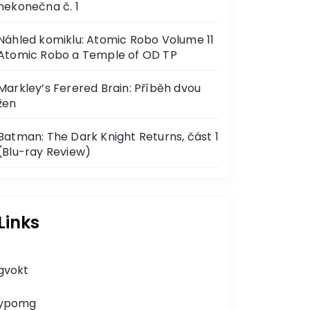
nekonečna č. 1
Náhled komiklu: Atomic Robo Volume 11
Atomic Robo a Temple of OD TP
Markley’s Ferered Brain: Příběh dvou
žen
Batman: The Dark Knight Returns, část 1
(Blu-ray Review)
Links
gvokt
ypomg