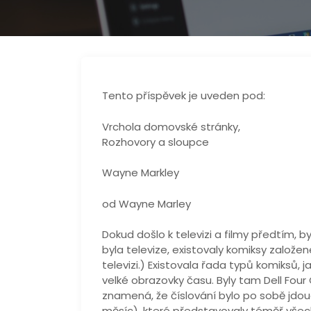
Tento příspěvek je uveden pod:
Vrchola domovské stránky,
Rozhovory a sloupce
Wayne Markley
od Wayne Marley
Dokud došlo k televizi a filmy předtím, b
byla televize, existovaly komiksy založe
televizi.) Existovala řada typů komiksů, 
velké obrazovky času. Byly tam Dell Four 
znamená, že číslování bylo po sobě jdou
měsíc), které představovaly téměř všech