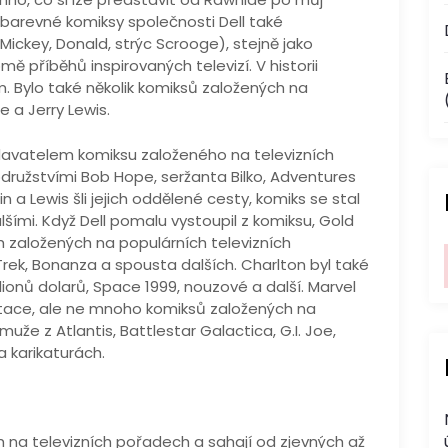
 barevné komiksy společnosti Dell také
ickey, Donald, strýc Scrooge), stejně jako
ě příběhů inspirovaných televizí. V historii
. Bylo také několik komiksů založených na
 a Jerry Lewis.
davatelem komiksu založeného na televizních
družstvími Bob Hope, seržanta Bilko, Adventures
n a Lewis šli jejich oddělené cesty, komiks se stal
šími. Když Dell pomalu vystoupil z komiksu, Gold
h založených na populárních televizních
Trek, Bonanza a spousta dalších. Charlton byl také
lionů dolarů, Space 1999, nouzové a další. Marvel
aptace, ale ne mnoho komiksů založených na
muže z Atlantis, Battlestar Galactica, G.I. Joe,
 karikaturách.
 na televizních pořadech a sahají od zjevných až