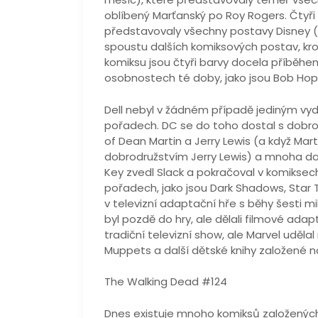
oblíbený Marťanský po Roy Rogers. Čtyři
představovaly všechny postavy Disney (M
spoustu dalších komiksových postav, krom
komiksu jsou čtyři barvy docela příběhem
osobnostech té doby, jako jsou Bob Hope
Dell nebyl v žádném případě jediným vy
pořadech. DC se do toho dostal s dobro
of Dean Martin a Jerry Lewis (a když Marti
dobrodružstvím Jerry Lewis) a mnoha dal
Key zvedl Slack a pokračoval v komiksec
pořadech, jako jsou Dark Shadows, Star 
v televizní adaptační hře s běhy šesti mi
byl pozdě do hry, ale dělali filmové ad
tradiční televizní show, ale Marvel udělal 
Muppets a další dětské knihy založené na
The Walking Dead #124
Dnes existuje mnoho komiksů založených