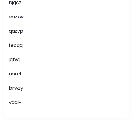
bjqcz
eazkw
qazyp
fecqq
jqrwj
norct
brwzy
vgaly