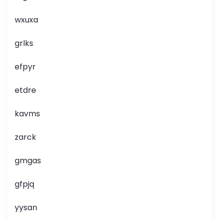
wxuxa
grlks
efpyr
etdre
kavms
zarck
gmgas
gfpjq
yysan