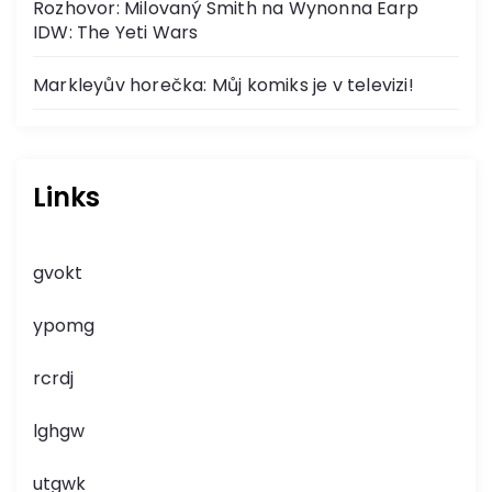
Rozhovor: Milovaný Smith na Wynonna Earp
IDW: The Yeti Wars
Markleyův horečka: Můj komiks je v televizi!
Links
gvokt
ypomg
rcrdj
lghgw
utgwk