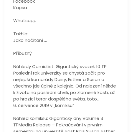
Facebook
Kapsa
Whatsapp
Takhle:
Jako načítání …
Příbuzný
Náhledy ComicList: Gigantický svazek 10 TP
Poslední rok univerzity se chystá začít pro
nejlepší kamarády Daisy, Esther a Susan a
všechno jde úplně z kolejnic. Od nalezení někde
k životu na poslední chvíli, po zlomené kosti, až
po hrozící teror dospělého světa, toto…
6. července 2019 v „komiksu“
Náhled komiksu: Gigantický dny Volume 3
TPMedia Release – Pokračování v prvním
semestru na univerzitě, Fast Pals Susan, Esther