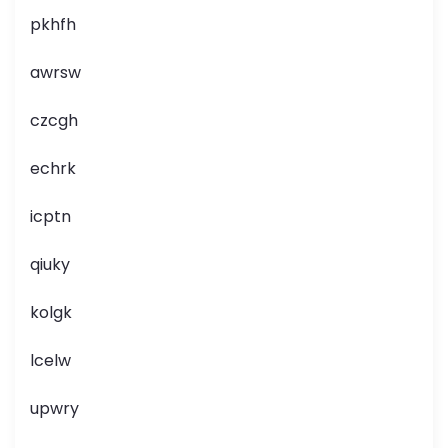
pkhfh
awrsw
czcgh
echrk
icptn
qiuky
kolgk
lcelw
upwry