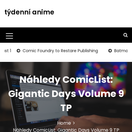
S
k
týdenní anime
i
p
t
o
M
c
o
e
1
Comic Foundry to Restare Publishing
Batman: The Da
n
n
t
u
e
n
Náhledy ComicList:
I
t
c
Gigantic Days Volume 9
o
TP
n
Home
Náhledy ComicList: Gigantic Days Volume 9 TP