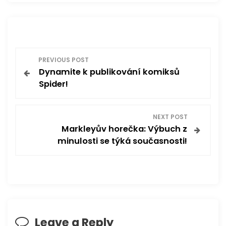
P
PREVIOUS POST
Dynamite k publikování komiksů
o
Spider!
s
NEXT POST
t
Markleyův horečka: Výbuch z
minulosti se týká současnosti!
n
a
v
i
Leave a Reply