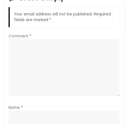
g
Your email address will not be published.
Required
a
fields are marked
*
t
Comment
*
i
o
n
Name
*