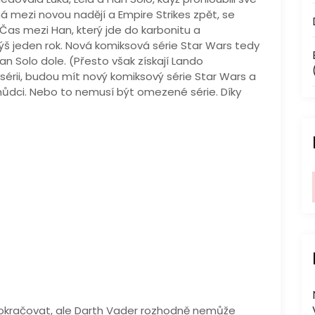
íhá mezi novou nadějí a Empire Strikes zpět, se
 Čas mezi Han, který jde do karbonitu a
výš jeden rok. Nová komiksová série Star Wars tedy
an Solo dole. (Přesto však získají Lando
sérii, budou mít nový komiksový série Star Wars a
chůdci. Nebo to nemusí být omezené série. Díky
okračovat, ale Darth Vader rozhodně nemůže