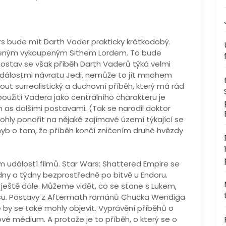
rs bude mít Darth Vader prakticky krátkodobý.
íbeným vykoupeným Sithem Lordem. To bude
postav se však příběh Darth Vaderů týká velmi
 událostmi návratu Jedi, nemůže to jít mnohem
ut surrealistický a duchovní příběh, který má rád
oužití Vadera jako centrálního charakteru je
h as dalšími postavami. (Tak se narodil doktor
ohly ponořit na nějaké zajímavé území týkající se
hyb o tom, že příběh končí zničením druhé hvězdy
m událostí filmů. Star Wars: Shattered Empire se
ny a týdny bezprostředně po bitvě u Endoru.
 ještě dále. Můžeme vidět, co se stane s Lukem,
iksu. Postavy z Aftermath románů Chucka Wendiga
by se také mohly objevit. Vyprávění příběhů o
vé médium. A protože je to příběh, o který se o