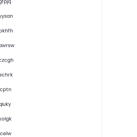
gfpjq
yysan
pkhfh
awrsw
czcgh
echrk
icptn
qiuky
kolgk
lcelw