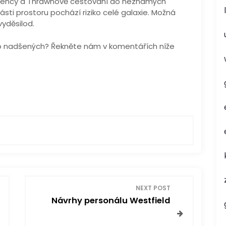
ndency a Thrawnově cestování do neznámých
části prostoru pochází riziko celé galaxie. Možná
vyděsilod.
ho nadšených? Řekněte nám v komentářích níže
NEXT POST
Návrhy personálu Westfield