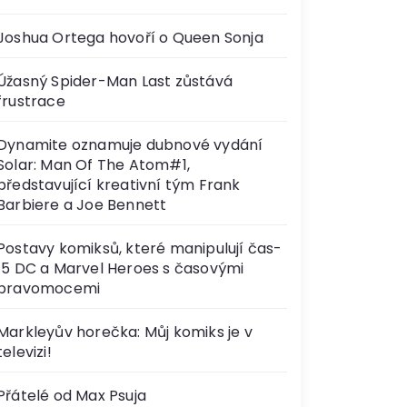
Joshua Ortega hovoří o Queen Sonja
Úžasný Spider-Man Last zůstává
frustrace
Dynamite oznamuje dubnové vydání
Solar: Man Of The Atom#1,
představující kreativní tým Frank
Barbiere a Joe Bennett
Postavy komiksů, které manipulují čas-
15 DC a Marvel Heroes s časovými
pravomocemi
Markleyův horečka: Můj komiks je v
televizi!
Přátelé od Max Psuja