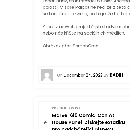
kanonistických informací o Chiss Asce
oblastí. Císaře Palpatine řekl, že z této 
se konečně dozvíme, co to je, že ho tak 
Které z nových projektů jste tedy mno
nebo nás křičte na sociálních médiích.
Obrázek přes ScreenGrab
BADIH
On
December 24, 2022
By
P
PREVIOUS POST
Marvel 616 Comic-Con At
o
House Panel-Získejte extatiku
pro nadcházející Disney+