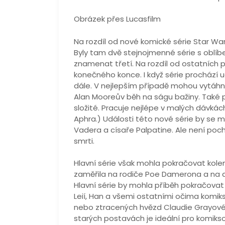
Obrázek přes Lucasfilm
Na rozdíl od nové komické série Star Wa
Byly tam dvě stejnojmenné série s obl
znamenat třetí. Na rozdíl od ostatních 
konečného konce. I když série prochází
dále. V nejlepším případě mohou vytáhno
Alan Mooreův běh na ságu bažiny. Také p
složité. Pracuje nejlépe v malých dávkác
Aphra.) Události této nové série by se m
Vadera a císaře Palpatine. Ale není poc
smrti.
Hlavní série však mohla pokračovat kole
zaměřila na rodiče Poe Damerona a na d
Hlavní série by mohla příběh pokračovat
Leií, Han a všemi ostatními očima kom
nebo ztracených hvězd Claudie Grayové 
starých postavách je ideální pro komikso