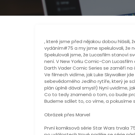
, které jsme před nějakou dobou hlásili,
vydáním#75 a my jsme spekulovali, že no
Spekulovali jsme, že Lucasfilm stanoví s
není. V New Yorku Comic-Con Lucasfilm a 
Darth Vader Comic Series se zaměří na č
Ve filmech vidíme, jak Luke Skywalker j
sebevědomého Jediho rytíře, který je s
plán úplně dával smysl!) Nyní uvidíme, j
Co to tedy znamená o tom, co bude pro 
Budeme sdílet to, co víme, a pokusíme 
Obrázek přes Marvel
První komiksová série Star Wars trvala 75
po událostech Nové naděje se série násle