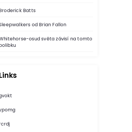
Broderick Batts
Sleepwalkers od Brian Fallon
Whitehorse-osud světa závisí na tomto
polibku
Links
gvokt
ypomg
rcrdj