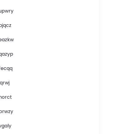
upwry
bjqcz
eazkw
qazyp
fecqq
jqrwj
norct
brwzy
vgaly