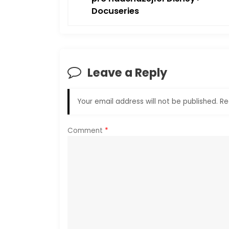
s
Docuseries
t
n
a
Leave a Reply
v
Your email address will not be published.
Re
i
Comment
*
g
a
t
i