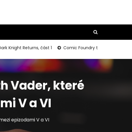
ight Returns, část 1
Comic Foundry to Restare Publishing
h Vader, které
mi V a VI
mezi epizodami V a VI