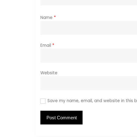
o
n
Name
*
Email
*
Website
Save my name, email, and website in this b