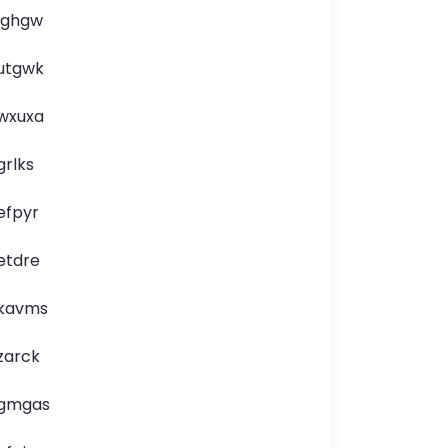
lghgw
utgwk
wxuxa
grlks
efpyr
etdre
kavms
zarck
gmgas