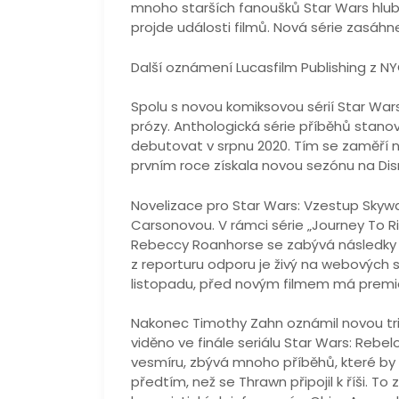
mnoho starších fanoušků Star Wars hlub
projde události filmů. Nová série zasáh
Další oznámení Lucasfilm Publishing z N
Spolu s novou komiksovou sérií Star Wars
prózy. Anthologická série příběhů stan
debutovat v srpnu 2020. Tím se zaměří 
prvním roce získala novou sezónu na Dis
Novelizace pro Star Wars: Vzestup Skywa
Carsonovou. V rámci série „Journey To R
Rebeccy Roanhorse se zabývá následky u
z reporturu odporu je živý na webových 
listopadu, před novým filmem má premi
Nakonec Timothy Zahn oznámil novou tri
viděno ve finále seriálu Star Wars: Rebe
vesmíru, zbývá mnoho příběhů, které by 
předtím, než se Thrawn připojil k říši.