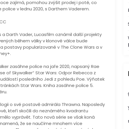
oce zajímá, pomohou zvýšit prodej i poté, co
ne police v lednu 2020, s Darthem Vaderem.
YCC
 a Darth Vader, Lucasfilm oznámil další projekty
ovených během války v klonové válce bude
na postavy popularizované v The Clone Wars a v
ney+.
lker zasáhne police na jaře 2020, napsaný Rae
ise of Skywalker“ Star Wars: Odpor Rebecca z
dálostí posledního Jedi z pohledu Poe. Výňatek
stránkách Star Wars. Kniha zasáhne police 5.
éru.
logii o své postavě admirála Thrawna. Naposledy
lové, kteří skočili do neznámého kvadrantu
mělo vyprávět. Tato nová série se však koná
 To znamená, že se naučíme mnohem více