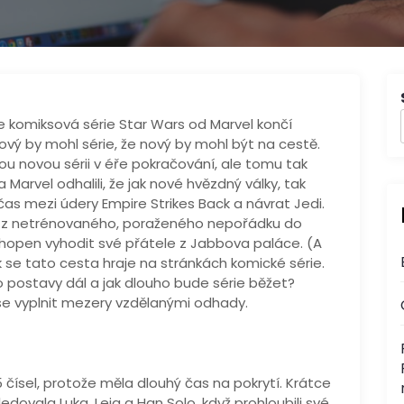
 že komiksová série Star Wars od Marvel končí
vý by mohl série, že nový by mohl být na cestě.
vou novou sérii v éře pokračování, ale tomu tak
Marvel odhalili, že jak nové hvězdný války, tak
as mezi údery Empire Strikes Back a návrat Jedi.
de z netrénovaného, ​​poraženého nepořádku do
chopen vyhodit své přátele z Jabbova paláce. (A
ak se tato cesta hraje na stránkách komické série.
postavy dál a jak dlouho bude série běžet?
se vyplnit mezery vzdělanými odhady.
 čísel, protože měla dlouhý čas na pokrytí. Krátce
dovala Luka, Leia a Han Solo, když prohloubili své