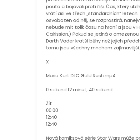
pouta a bojovali proti říši. Čas, který ub
vrátí asi ve třech „standardních“ letech.
osvobozen od něj, se rozprostírá, nanej
nebude mít tolik času na hraní a jsou v H
Calrissian.) Pokud se jedná o omezenou 
Darth Vader kratší běhy než jejich před
tomu jsou všechny mnohem zajímavější.
X
Mario Kart DLC Gold Rush.mp4
0 sekund 12 minut, 40 sekund
Žít
00:00
12:40
12:40
Nová komiksová série Star Wars může p